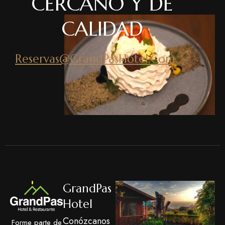
CERCANO Y DE
CALIDAD
Reservas@GrandPasHotel.Com
GrandPas
Hotel
Conózcanos
Forme parte de