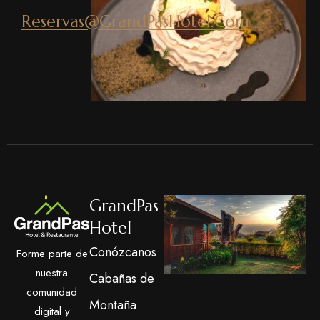
Reservas@GrandPasHotel.Com
GrandPas
Hotel
Conózcanos
Forme parte de
nuestra
Cabañas de
comunidad
Montaña
digital y